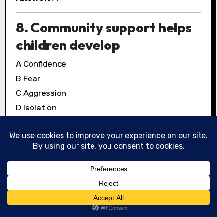
8. Community support helps
children develop
A Confidence
B Fear
C Aggression
D Isolation
Answer:
A
9. Mental health problems
may arise due to
A Biological factors
B Psychological factors