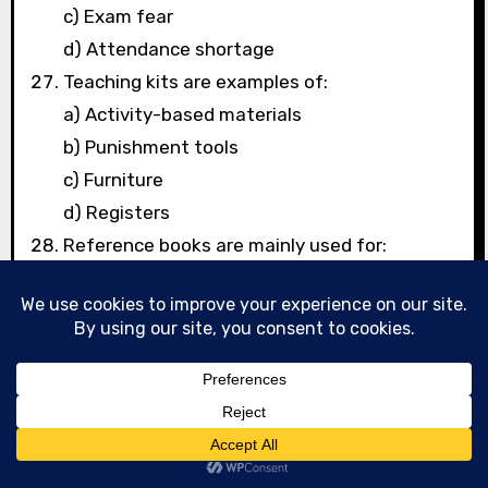
c) Exam fear
d) Attendance shortage
Teaching kits are examples of:
a) Activity-based materials
b) Punishment tools
c) Furniture
d) Registers
Reference books are mainly used for:
a) Entertainment
b) Deep understanding
c) Attendance
d) Discipline
Inclusive classroom materials should be:
a) Rigid
b) Flexible